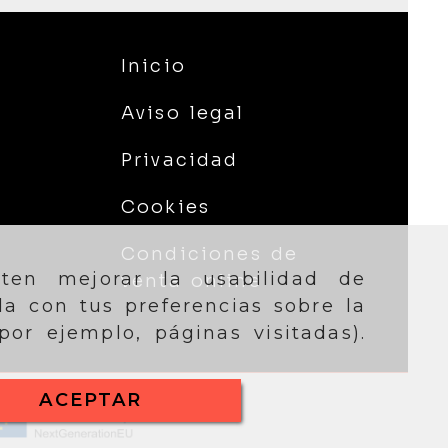
Inicio
Aviso legal
Privacidad
Cookies
Condiciones de
iten mejorar la usabilidad de
venta online
da con tus preferencias sobre la
or ejemplo, páginas visitadas).
ACEPTAR