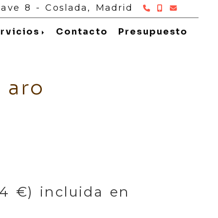
916 697 426
916697291
info
c
Nave 8 -
Coslada,
Madrid
rvicios
Contacto
Presupuesto
 aro
4 €) incluida en