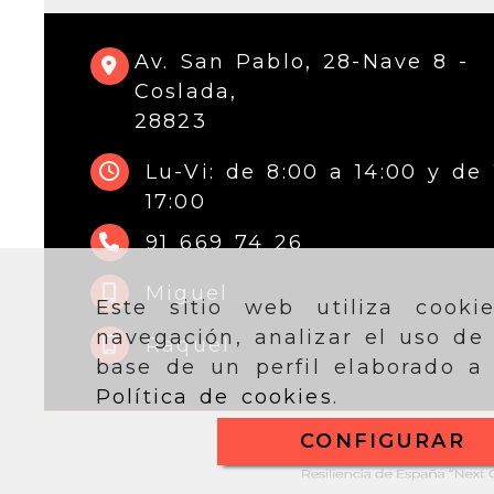
Av. San Pablo, 28-Nave 8 -
Coslada,
28823
Lu-Vi: de 8:00 a 14:00 y de 
17:00
91 669 74 26
Miguel
Este sitio web utiliza cook
navegación, analizar el uso de
Raquel
base de un perfil elaborado a 
Política de cookies
.
CONFIGURAR