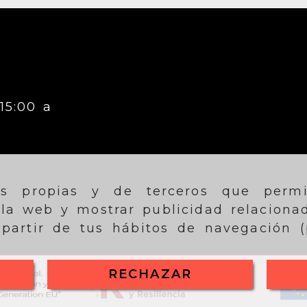
15:00 a
ies propias y de terceros que perm
 la web y mostrar publicidad relaciona
partir de tus hábitos de navegación (p
RECHAZAR