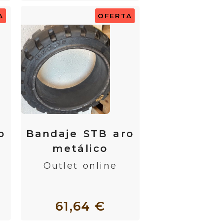
A
OFERTA
o
Bandaje STB aro
metálico
Outlet online
61,64 €