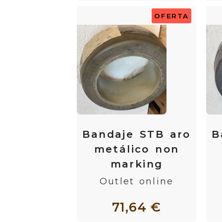
OFERTA
Bandaje STB aro
B
metálico non
marking
Outlet online
71,64 €