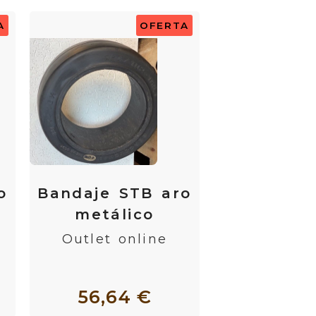
A
OFERTA
o
Bandaje STB aro
metálico
Outlet online
56,64 €