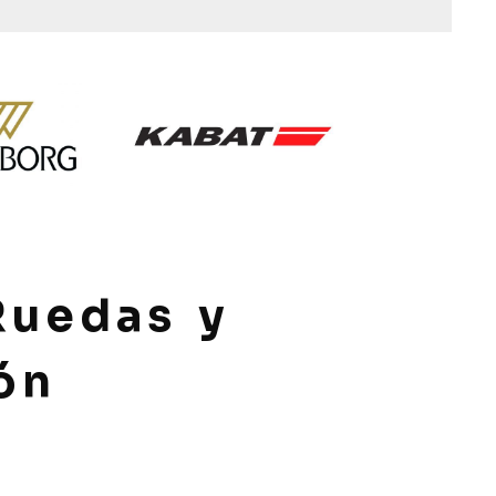
Ruedas y
ón