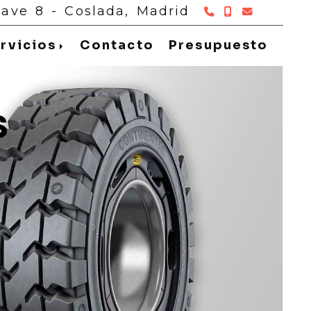
916 697 426
916697291
info
c
Nave 8 -
Coslada,
Madrid
rvicios
Contacto
Presupuesto
s