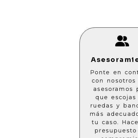
Asesorami
Ponte en con
con nosotros
asesoramos 
que escojas
ruedas y ban
más adecuad
tu caso. Hac
presupuesto