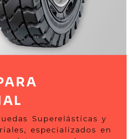
oras | COMPAUTO BE
PARA
IAL
uedas Superelásticas y
riales, especializados en