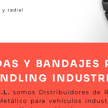
 y radial
Conócenos
carretillas elevad
DAS Y BANDAJES 
NDLING INDUSTR
.L.
somos Distribuidores de R
etálico para vehículos indust