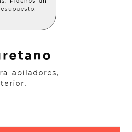
as. Pídenos un
resupuesto.
uretano
a apiladores,
terior.