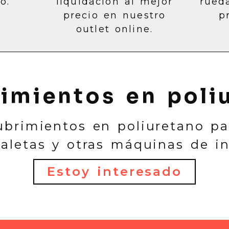
o.
liquidación al mejor
rued
precio en nuestro
p
outlet online.
imientos en poli
brimientos en poliuretano par
aletas y otras máquinas de in
Estoy interesado