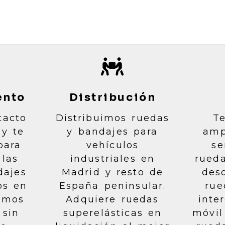
ento
Distribución
tacto
Distribuimos ruedas
T
 y te
y bandajes para
amp
para
vehículos
se
 las
industriales en
rueda
dajes
Madrid y resto de
des
os en
España peninsular.
rue
emos
Adquiere ruedas
inte
 sin
superelásticas en
móvil