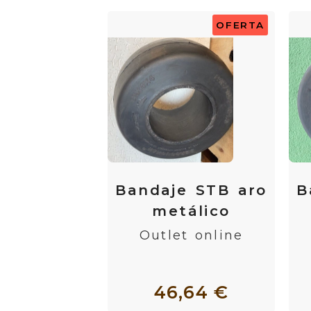
OFERTA
Bandaje STB aro
B
metálico
Outlet online
46,64 €