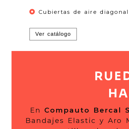
Cubiertas de aire diagonal
Ver catálogo
Ruedas para 
RUE
HA
En
Compauto Bercal S
Bandajes Elastic y Aro M