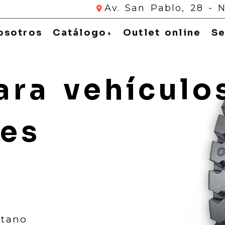
Av. San Pablo, 28 - 
ifícate
osotros
Catálogo
Outlet online
Se
ara vehículo
les
etano